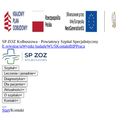
SP ZOZ Kolbuszowa · Powiatowy Szpital Specjalistyczny
E-rejestracja
Wyniki badań
eWUŚ
Kontakt
BIP
Praca
Szpital
Leczenie i poradnie
Diagnostyka
Dla pacjenta
Aktualności
O szpitalu
Kontakt
Start
/
Kontakt