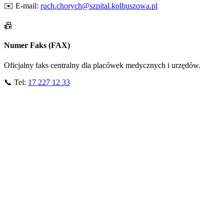
✉️ E-mail:
ruch.chorych@szpital.kolbuszowa.pl
📠
Numer Faks (FAX)
Oficjalny faks centralny dla placówek medycznych i urzędów.
📞 Tel:
17 227 12 33