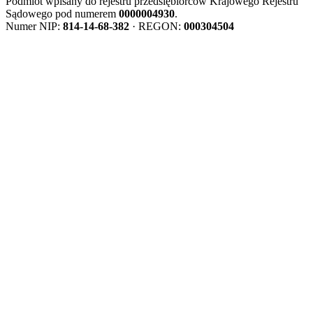
Podmiot wpisany do rejestru przedsiębiorców Krajowego Rejestru
Sądowego pod numerem
0000004930
.
Numer NIP:
814-14-68-382
· REGON:
000304504