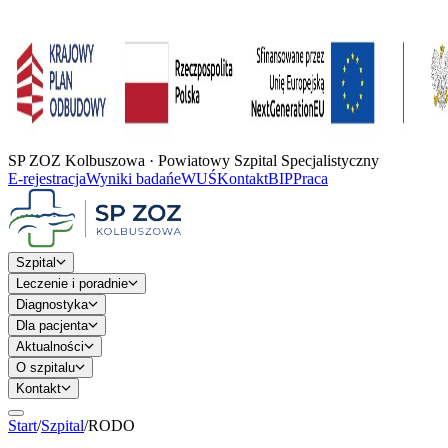
SP ZOZ Kolbuszowa · Powiatowy Szpital Specjalistyczny
E-rejestracja
Wyniki badań
eWUŚ
Kontakt
BIP
Praca
Szpital
Leczenie i poradnie
Diagnostyka
Dla pacjenta
Aktualności
O szpitalu
Kontakt
Start
/
Szpital
/
RODO